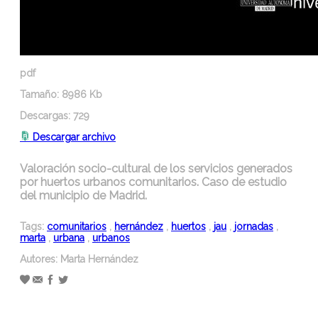
pdf
Tamaño:
8986 Kb
Descargas:
729
Descargar archivo
Valoración socio-cultural de los servicios generados
por huertos urbanos comunitarios. Caso de estudio
del municipio de Madrid.
Tags:
comunitarios
,
hernández
,
huertos
,
jau
,
jornadas
,
marta
,
urbana
,
urbanos
Autores:
Marta Hernández